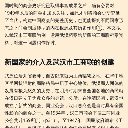
国时期的商会史研究已取得丰富成果之后，确有必要对
1949年以后的商会史加以关注，如此才能将商会史研究延
至当代，构建中国商会的完整历史，也更能探究不同国家形
态之下商会制度转型的内在根源及其历史作用①。本文拟
以武汉市工商联为例，运用武汉档案馆所藏的工商联档案资
料，对这一问题稍作探讨。
新国家的介入及武汉市工商联的创建
武汉位居九省要冲，自古以来就为工商辐辏之地，在华中地
区呈网状辐射的商路格局中居于中心地位。武汉商人团体的
发展有极为悠久的历史，在明清时期来自全国各地的商民就
在汉口建立了为数众多的会馆、公所。在晚清民初，武汉也
成立了新式的商会、同业公会，汉口总商会是当时具有全国
性影响的商会之一。至1934年，汉口市商会下属工商同业
公会共计159所[1]（p31）。至1947年，国民政府颁布《工
业会法》，要求将工业行业从商会中分离出来另组工业会，