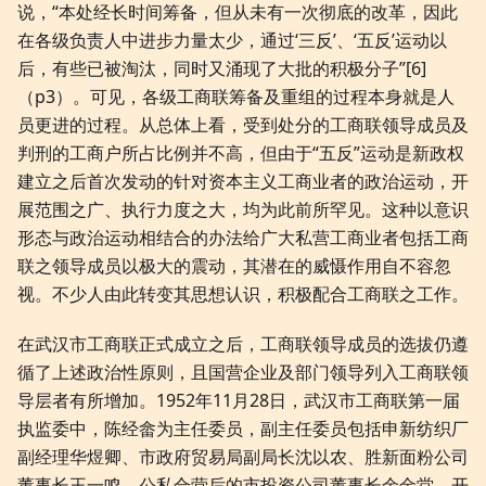
说，“本处经长时间筹备，但从未有一次彻底的改革，因此
在各级负责人中进步力量太少，通过‘三反’、‘五反’运动以
后，有些已被淘汰，同时又涌现了大批的积极分子”[6]
（p3）。可见，各级工商联筹备及重组的过程本身就是人
员更进的过程。从总体上看，受到处分的工商联领导成员及
判刑的工商户所占比例并不高，但由于“五反”运动是新政权
建立之后首次发动的针对资本主义工商业者的政治运动，开
展范围之广、执行力度之大，均为此前所罕见。这种以意识
形态与政治运动相结合的办法给广大私营工商业者包括工商
联之领导成员以极大的震动，其潜在的威慑作用自不容忽
视。不少人由此转变其思想认识，积极配合工商联之工作。
在武汉市工商联正式成立之后，工商联领导成员的选拔仍遵
循了上述政治性原则，且国营企业及部门领导列入工商联领
导层者有所增加。1952年11月28日，武汉市工商联第一届
执监委中，陈经畲为主任委员，副主任委员包括申新纺织厂
副经理华煜卿、市政府贸易局副局长沈以农、胜新面粉公司
董事长王一鸣、公私合营后的市投资公司董事长余金堂、开