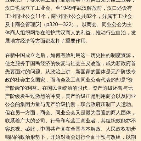
汉口也成立了工业会。至1949年武汉解放前，汉口还设有
工业同业公会11个，商业同业公会共82个，分属市工业会
及市商会管理[2]（p320—322）。以商会、同业公会为主
体商人组织网络在维护武汉商人的利益，推动行业自治，发
展地方经济等方面都发挥了重要作用。
在新中国成立之后，如何有效利用这一历史性的制度资源，
使之服务于国民经济的恢复与社会主义改造，成为新政府首
先要面对的问题。从政治上讲，新国家的国体是无产阶级专
政的社会主义国家，而商会及工商同业公会代表的却是“资
产阶级”的利益。在国民党统治的时代，资产阶级还曾与无
产阶级发生过激烈的冲突，资产阶级正是利用商会以及同业
公会的集团力量与无产阶级抗衡，联合政府压制工人运动。
但在另一方面，商会、同业公会又是最为普遍的商人团体，
联系着广大的公司、行号和私营工商业者，其组织效能亦不
容忽视。鉴此，中国共产党在全国基本解放、人民政权初步
稳固的政治形势下，开始对商会进行全面干预与改组，以期