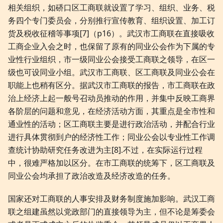
相关组织，如硚口区工商联就设置了学习、组织、业务、税
务四个专门委员会，分别推行宣传教育、组织设置、加工订
货及税收征稽等事项[7]（p16）。武汉市工商联在直接吸收
工商企业入会之时，也保留了原有的同业公会作为下属的专
业性行业组织，市一级同业公会接受工商联之领导，在区一
级也可设同业小组。武汉市工商联、区工商联及同业公会在
职能上也稍有区分。据武汉市工商联的报告，市工商联在政
治上经济上起一般号召动员推动的作用，并集中反映工商界
各阶层的问题和意见，在经济活动方面，其重点是全市性和
通业性的活动；区工商联主要是进行政治活动，并配合行业
进行具体贯彻到户的经济性工作；同业公会以专业性工作调
查统计协助研究任务改进为主[8].不过，在实际运行过程
中，很难严格加以区分。在市工商联的统筹下，区工商联及
同业公会均承担了政治改造及经济改造的任务。
国家还对工商联的人事安排及财务制度施加影响。武汉工商
联之组建虽然以党政部门的直接领导为主，但不论是筹委会