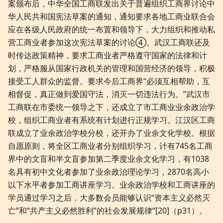
案颁布后，中华全国工商联发出关于普遍组织工商界讨论中
华人民共和国宪法草案的通知，通知要求各地工商业联合会
应在各级人民政府的统一布置和领导下，大力组织和推动私
营工商业者参加这次宪法草案的讨论④。武汉工商联还及
时传达政策精神，要求工商业者严格遵守国家的法律和计
划，严格服从国家行政机关的管理和国营经济的领导，积极
接受工人群众的监督。要求今后工商界“必须互相帮助，互
相督促，真正做到爱国守法，消灭一切违法行为。”武汉市
工商联在市委统一领导之下，还成立了市工商业业余政治学
校，组织工商业者有系统有计划进行正规学习。江汉区工商
联成立了业余政治学校分校，还开办了业余文化学校。根据
自愿原则，将全区工商业者分别组织学习，计有745名工商
界中的文盲和半文盲参加第二季度业余文化学习，有1038
名具有初中文化者参加了业余政治理论学习，2870名高小
以下水平者参加工商讲座学习。业余政治学校和工商讲座的
学员通过学习之后，大多数会员能够认识“资本主义必然灭
亡”和“共产主义必然胜利”的社会发展规律“[20]（p31）。