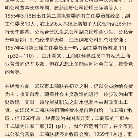
明公司董事长林厚周、建新面粉公司经理王际清等人；
1955年3月8日出任第二届执监委的有主任委员陈经畲，副
主任委员10人，在上述6人基础上增加了人民银行武汉分行
行长李赐恭、公私合营民生总公司副总经理童少生、公私合
营申新纱厂副总经理厉无咎、江汉绸布公司副总汪富谦；
1957年4月第三届主任委员王一鸣，副主委有所增减[11]
（p32—110）。由此看来，工商联领导成员中有私营工商
业背景的仍占多数，但在思想上多能认同社会主义，接受党
的领导。
在经费方面，武汉市工商联在初立之时，仍以会员缴纳会费
为主，收支自理。随着社会主义改造的进行，逐步改为由市
财政统一支出，领导层及职员之薪水也基本由财政支出工
资。如江汉区工商联的初期经费本是自筹自给，向工商户收
取，但1958年后，经费改为由国库开支，工商联的干部亦
正式编为国家干部[12]（p1）。就全市范围而言，在全市完
成公私合营后，工商联就停止收取会费。1959年1月起，市