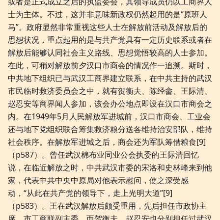
或者是正式成立之后的执监委会，其领导成员仍以工商界人
士为主体。不过，这并非意味新政权仍然起用的是“原班人
马”。政府显然非常重视这些人士在解放前活动及解放后的
思想状况，重点起用的是与共产党具有一定历史联系或者在
解放后能够认同社会主义路线、思想觉悟较高的人士参加。
在此，可稍对解放前夕汉口市商会的情况作一追溯。斯时，
中共地下组织已与武汉工商界建立联系，在中共主持的武汉
市民临时救济委员会之中，就有贺衡夫、陈经畲、王际清、
赵忍安等商界闻人参加，该会办公地点即设在汉口市商会之
内。在1949年5月人民解放军进城前，汉口市商会、工业会
还与地下党组织联合筹集救济粮分送各维持治安部队，维持
社会秩序。在解放军进城之后，商会还为军队筹借粮食[9]
（p587）。曾任武汉棉布业同业公会执委的王际清回忆
说，在临近解放之时，中共武汉市委的宋洛和史林峰来到他
家，代表中共中央中原局对他表示慰问，使之深受感
动，“从此在共产党的领导下，走上光明大道”[9]
（p583）。王在武汉解放后颇受重用，先后担任市政协主
席、市工商联副主委，而贺衡夫、赵忍安也分别担任过武汉