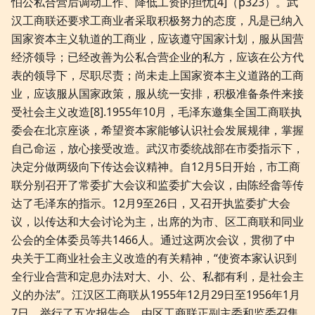
怕公私合营后调动工作、降低工资的担忧[4]（p323）。武
汉工商联还要求工商业者采取积极努力的态度，凡是已纳入
国家资本主义轨道的工商业，应该遵守国家计划，服从国营
经济领导；已经改善为公私合营企业的私方，应该在公方代
表的领导下，尽职尽责；尚未走上国家资本主义道路的工商
业，应该服从国家政策，服从统一安排，积极准备条件来接
受社会主义改造[8].1955年10月，毛泽东邀集全国工商联执
委会在北京座谈，希望资本家能够认识社会发展规律，掌握
自己命运，放心接受改造。武汉市委统战部在市委指示下，
决定分做两级向下传达会议精神。自12月5日开始，市工商
联分别召开了常委扩大会议和监委扩大会议，由陈经畲等传
达了毛泽东的指示。12月9至26日，又召开执监委扩大会
议，以传达和大会讨论为主，出席的为市、区工商联和同业
公会的全体委员等共1466人。通过这两次会议，贯彻了中
央关于工商业社会主义改造的有关精神，“使资本家认识到
全行业合营和定息办法对大、小、公、私都有利，是社会主
义的办法”。江汉区工商联从1955年12月29日至1956年1月
7日，举行了五次报告会，由区工商联正副主委和监委召集