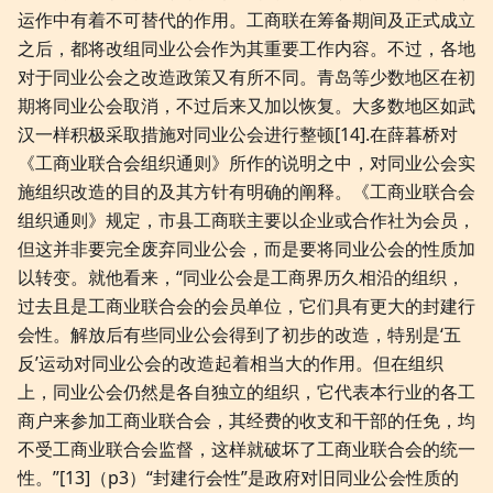
运作中有着不可替代的作用。工商联在筹备期间及正式成立
之后，都将改组同业公会作为其重要工作内容。不过，各地
对于同业公会之改造政策又有所不同。青岛等少数地区在初
期将同业公会取消，不过后来又加以恢复。大多数地区如武
汉一样积极采取措施对同业公会进行整顿[14].在薛暮桥对
《工商业联合会组织通则》所作的说明之中，对同业公会实
施组织改造的目的及其方针有明确的阐释。《工商业联合会
组织通则》规定，市县工商联主要以企业或合作社为会员，
但这并非要完全废弃同业公会，而是要将同业公会的性质加
以转变。就他看来，“同业公会是工商界历久相沿的组织，
过去且是工商业联合会的会员单位，它们具有更大的封建行
会性。解放后有些同业公会得到了初步的改造，特别是‘五
反’运动对同业公会的改造起着相当大的作用。但在组织
上，同业公会仍然是各自独立的组织，它代表本行业的各工
商户来参加工商业联合会，其经费的收支和干部的任免，均
不受工商业联合会监督，这样就破坏了工商业联合会的统一
性。”[13]（p3）“封建行会性”是政府对旧同业公会性质的