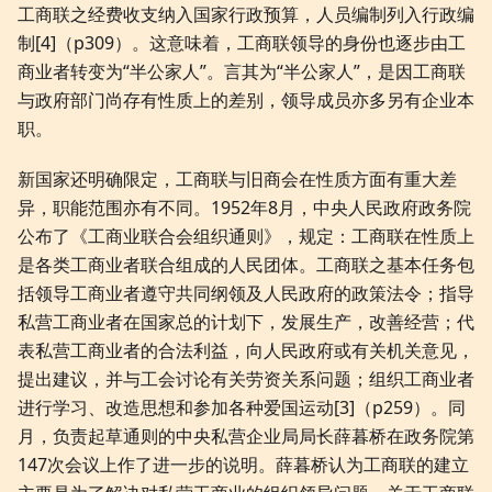
工商联之经费收支纳入国家行政预算，人员编制列入行政编
制[4]（p309）。这意味着，工商联领导的身份也逐步由工
商业者转变为“半公家人”。言其为“半公家人”，是因工商联
与政府部门尚存有性质上的差别，领导成员亦多另有企业本
职。
新国家还明确限定，工商联与旧商会在性质方面有重大差
异，职能范围亦有不同。1952年8月，中央人民政府政务院
公布了《工商业联合会组织通则》，规定：工商联在性质上
是各类工商业者联合组成的人民团体。工商联之基本任务包
括领导工商业者遵守共同纲领及人民政府的政策法令；指导
私营工商业者在国家总的计划下，发展生产，改善经营；代
表私营工商业者的合法利益，向人民政府或有关机关意见，
提出建议，并与工会讨论有关劳资关系问题；组织工商业者
进行学习、改造思想和参加各种爱国运动[3]（p259）。同
月，负责起草通则的中央私营企业局局长薛暮桥在政务院第
147次会议上作了进一步的说明。薛暮桥认为工商联的建立