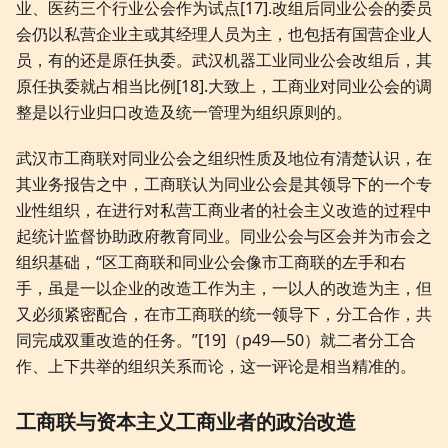
业、医药三个行业公会作为试点[17].改组后同业公会的委员
会仍以私营企业主或其经理人员为主，也包括有国营企业人
员，有的还是原任执委。武汉机器工业同业公会改组后，其
原任执委就占相当比例[18].大致上，工商业对同业公会的调
整是以行业归口改造及统一管理为组织原则的。
武汉市工商联对同业公会之组织性质及地位有清楚认识，在
其业务报告之中，工商联认为同业公会是其领导下的一个专
业性组织，在进行对私营工商业者的社会主义改造的过程中
起统计监督协助政府教育同业。同业公会与区会并为市会之
组织基础，“区工商联和同业公会像市工商联的左手和右
手，虽是一以企业的改造工作为主，一以人的改造为主，但
又必须紧密配合，在市工商联的统一领导下，分工合作，共
同完成双重改造的任务。”[19]（p49—50）就二者分工合
作、上下共举的组织关系而论，这一评论是相当精准的。
工商联与资本主义工商业者的政治改造