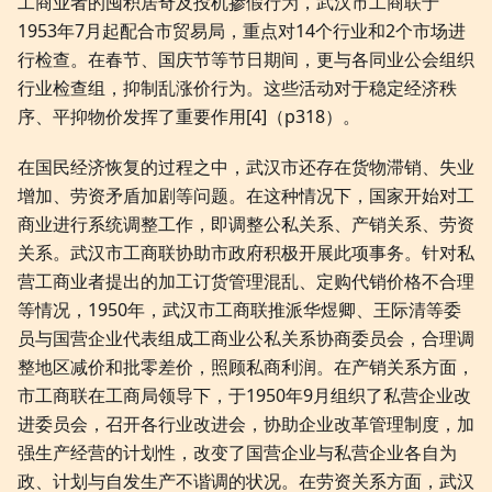
工商业者的囤积居奇及投机掺假行为，武汉市工商联于
1953年7月起配合市贸易局，重点对14个行业和2个市场进
行检查。在春节、国庆节等节日期间，更与各同业公会组织
行业检查组，抑制乱涨价行为。这些活动对于稳定经济秩
序、平抑物价发挥了重要作用[4]（p318）。
在国民经济恢复的过程之中，武汉市还存在货物滞销、失业
增加、劳资矛盾加剧等问题。在这种情况下，国家开始对工
商业进行系统调整工作，即调整公私关系、产销关系、劳资
关系。武汉市工商联协助市政府积极开展此项事务。针对私
营工商业者提出的加工订货管理混乱、定购代销价格不合理
等情况，1950年，武汉市工商联推派华煜卿、王际清等委
员与国营企业代表组成工商业公私关系协商委员会，合理调
整地区减价和批零差价，照顾私商利润。在产销关系方面，
市工商联在工商局领导下，于1950年9月组织了私营企业改
进委员会，召开各行业改进会，协助企业改革管理制度，加
强生产经营的计划性，改变了国营企业与私营企业各自为
政、计划与自发生产不谐调的状况。在劳资关系方面，武汉