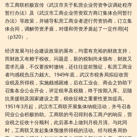
市工商联积极宣传《武汉市关于私营企业劳资争议调处程序
暂行办法》及《武汉市工商企业劳资双方商订集体合同暂行
办法》等政策，并辅导私营工商业者进行劳资协商，订立集
体合同，调解劳资矛盾，对缓和劳资矛盾起了一定作用[4]
（p320）。
经济发展与社会建设政策的展布，均需有充裕的财政支持，
而财政又有赖于税收。问题是，新的税制尚未颁布，财政又
需求孔亟，不仅要按时缴纳，还往往提前预征，私营工商业
者均感税负压力颇大。1949年底，武汉市税务局拟征收营
业税及所得税，实施颇感困难，后在工业会、商会之协助下
召集各业公会开会，评定税率及税额，终于按期入库。后随
抗美援朝及国家建设之需，税收征稽之重要性更加提高。
1951年3月起，武汉市工商联开展集体纳税活动，并号召各
同业公会积极协助。工商联的号召得到各工商户的响应，营
业税之征收十分顺利，此后基本上做到月税月清。与此同
时，工商联又发起集体预缴所得税的活动。经与税务局协