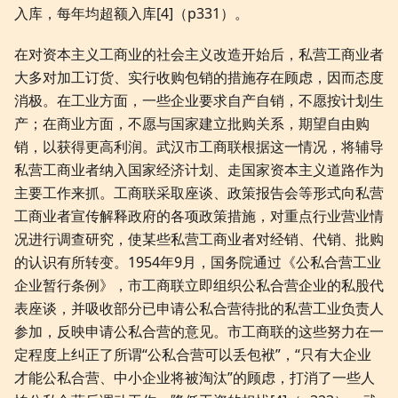
入库，每年均超额入库[4]（p331）。
在对资本主义工商业的社会主义改造开始后，私营工商业者
大多对加工订货、实行收购包销的措施存在顾虑，因而态度
消极。在工业方面，一些企业要求自产自销，不愿按计划生
产；在商业方面，不愿与国家建立批购关系，期望自由购
销，以获得更高利润。武汉市工商联根据这一情况，将辅导
私营工商业者纳入国家经济计划、走国家资本主义道路作为
主要工作来抓。工商联采取座谈、政策报告会等形式向私营
工商业者宣传解释政府的各项政策措施，对重点行业营业情
况进行调查研究，使某些私营工商业者对经销、代销、批购
的认识有所转变。1954年9月，国务院通过《公私合营工业
企业暂行条例》，市工商联立即组织公私合营企业的私股代
表座谈，并吸收部分已申请公私合营待批的私营工业负责人
参加，反映申请公私合营的意见。市工商联的这些努力在一
定程度上纠正了所谓“公私合营可以丢包袱”，“只有大企业
才能公私合营、中小企业将被淘汰”的顾虑，打消了一些人