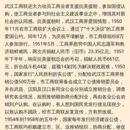
武汉工商联还大力动员工商业者支援抗美援朝，参加国债认
购，使工商业者参与到社会主义建设事业之中，增强其对新
社会的认同感。抗美援朝时，武汉工商界爱国情殷，1950
年11月在市工商联扩大会议上，通过了“十大决议”的工商界
爱国公约。同年12月，为庆祝平壤解放，市工商联组织8万
人参加游行。1951年5月，工商界慰劳中国人民志愿军和救
济朝鲜难民，两次共捐献人民币（旧币）23.35亿元。1951
年下半年，响应抗美援朝总会的号召，捐献人民币661亿
元，折合战斗机44架，超额14架[9].为解决财政困难，1950
年，国家发行“人民胜利折实公债”，分配给武汉市工商界推
销公债500万份，市工商联筹备会成立了公债推销委员会，
并在武昌、汉阳及汉口各同业公会分别成立推销分会，调查
研究各业情况，按照推销额协商分配到业，再由各业公会劝
销到户认购。在认购时，有人想到国民党发行债兑现很少，
以致认购不踊跃，经市工商联反复宣传，方有所改观。
1954年到1958年的五年中，国家每年发行经济建设公债，
市工商联均积极建立市、区、业推销组织，协商分配，催促