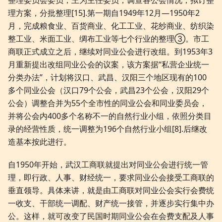
整理委员会委员，王为主任委员，调查各公会情况，拟订整
理方案，分批整理[15].第一期自1949年12月—1950年2
月，完成粮食业、百货商业、化工工业、花纱商业、纺织染
整工业、米面工业、绸布工业等七个行业的整理③。市工
商联正式成立之后，继续对同业公会进行改组。到1953年3
月重新提出改组同业公会的议案，该方案据“私营企业统一
分类办法”，计划将汉口、武昌、汉阳三个地区现有的100
多个同业公会（汉口79个公会，武昌23个公会，汉阳29个
公会）调整合并为55个全市性的同业公会和同业委员会，
并将公会内400多个名称不一的自然行业小组，依照分类目
录的经营性质，统一调整为196个自然行业小组[8].后继改
造基本按此进行。
自1950年开始，武汉工商联就提出对同业公会进行统一管
理，即行政、人事、财经统一，要求同业公会接受工商联的
垂直领导。具体来讲，就是由工商联对同业公会实行会费统
一收支、干部统一调配、财产统一接管，并逐步实行集中办
公。这样，就可改变了民国时期同业公会在会费支配及人事