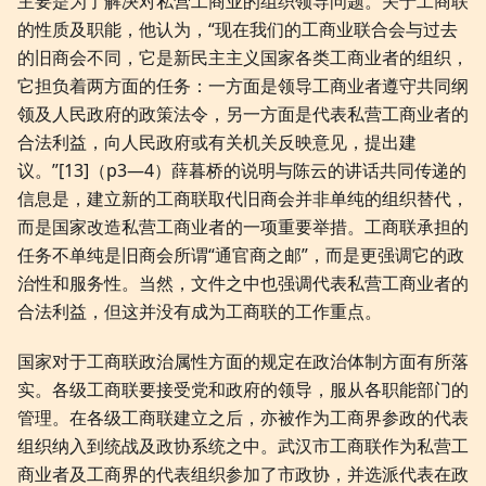
主要是为了解决对私营工商业的组织领导问题。关于工商联
的性质及职能，他认为，“现在我们的工商业联合会与过去
的旧商会不同，它是新民主主义国家各类工商业者的组织，
它担负着两方面的任务：一方面是领导工商业者遵守共同纲
领及人民政府的政策法令，另一方面是代表私营工商业者的
合法利益，向人民政府或有关机关反映意见，提出建
议。”[13]（p3—4）薛暮桥的说明与陈云的讲话共同传递的
信息是，建立新的工商联取代旧商会并非单纯的组织替代，
而是国家改造私营工商业者的一项重要举措。工商联承担的
任务不单纯是旧商会所谓“通官商之邮”，而是更强调它的政
治性和服务性。当然，文件之中也强调代表私营工商业者的
合法利益，但这并没有成为工商联的工作重点。
国家对于工商联政治属性方面的规定在政治体制方面有所落
实。各级工商联要接受党和政府的领导，服从各职能部门的
管理。在各级工商联建立之后，亦被作为工商界参政的代表
组织纳入到统战及政协系统之中。武汉市工商联作为私营工
商业者及工商界的代表组织参加了市政协，并选派代表在政