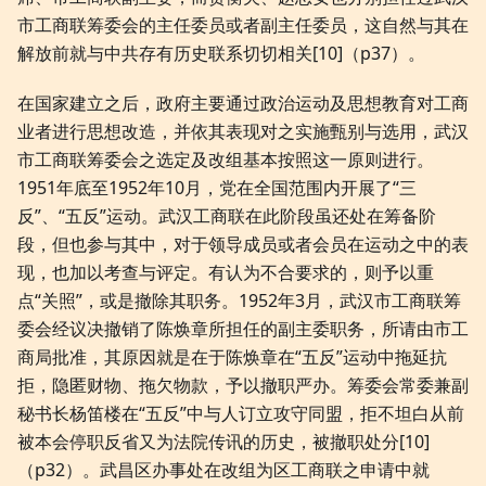
市工商联筹委会的主任委员或者副主任委员，这自然与其在
解放前就与中共存有历史联系切切相关[10]（p37）。
在国家建立之后，政府主要通过政治运动及思想教育对工商
业者进行思想改造，并依其表现对之实施甄别与选用，武汉
市工商联筹委会之选定及改组基本按照这一原则进行。
1951年底至1952年10月，党在全国范围内开展了“三
反”、“五反”运动。武汉工商联在此阶段虽还处在筹备阶
段，但也参与其中，对于领导成员或者会员在运动之中的表
现，也加以考查与评定。有认为不合要求的，则予以重
点“关照”，或是撤除其职务。1952年3月，武汉市工商联筹
委会经议决撤销了陈焕章所担任的副主委职务，所请由市工
商局批准，其原因就是在于陈焕章在“五反”运动中拖延抗
拒，隐匿财物、拖欠物款，予以撤职严办。筹委会常委兼副
秘书长杨笛楼在“五反”中与人订立攻守同盟，拒不坦白从前
被本会停职反省又为法院传讯的历史，被撤职处分[10]
（p32）。武昌区办事处在改组为区工商联之申请中就