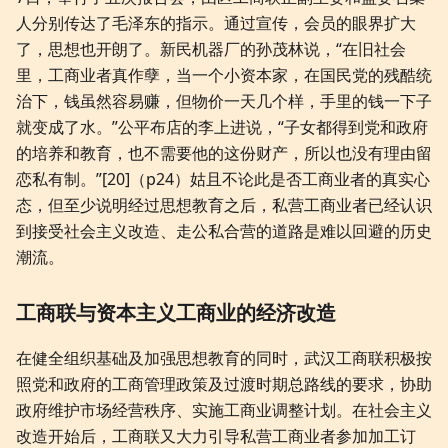
人分别传达了毛泽东的指示。通过宣传，会员的眼界扩大
了，思想也开朗了。新民机器厂的孙茂林说，“在旧社会
里，工商业者真作孽，当一个小资本家，在国民党的残酷统
治下，钱虽然容易赚，但物价一天几个样，手里的钱一下子
就变成了水。”公平布店的李上进说，“子女都得到党和政府
的培养和教育，也不需要他的这份财产，所以也没有理由留
恋私有制。”[20]（p24）姑且不论此是否工商业者的真实心
态，但至少说明经过思想教育之后，私营工商业者已经认识
到接受社会主义改造、走公私合营的道路是难以回避的历史
潮流。
工商联与资本主义工商业的经济改造
在健全组织基础及加强思想教育的同时，武汉工商联积极按
照党和政府的工商管理政策及过渡时期总路线的要求，协助
政府维护市场经营秩序、实施工商业调整计划。在社会主义
改造开始后，工商联又大力引导私营工商业者参加加工订