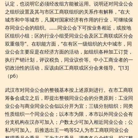
认定，也说明它必须经改组方能被运用。说明还对同业公会
之组织设置及其与市区工商联组织的关系作有解释，“在大
城市和中等城市，凡属对国家经济有作用的行业，可继续保
存同业公会的组织。……同业公会下可按业务相近，或按地
区组织小组；区的行业小组受同业公会及区工商联或区分会
双重领导”。在职能方面，“在有区一级组织的大中城市，同
业公会主要应是在经济方面的活动，如组织各种加工订货，
执行产销计划，评议税负，同业议价等。中小工商业者的一
切政治性的活动，应该由区工商联或区分会来领导。”[13]
（p6）
武汉市对同业公会的整顿基本按上述原则进行。在市工商联
筹备会成立之后，即提出整顿同业公会的分类原则：工业同
业公会与商业同业公会似以分开为宜；三镇分别组织；同类
性质组织一个同业公会；以本市为限，本市以外同业公会有
分支机构在汉亦可加入；户数太少可加入相近同业公会；公
私均可加入。后推选出王一鸣等52人为市工商联同业公会