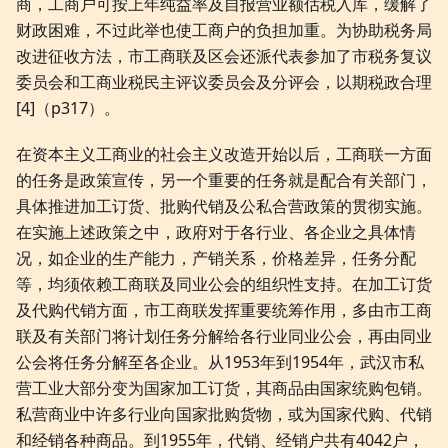
商，工商户可按上年纯益率及自报营业额估税入库，缓解了
财政困难，不过此举也使工商户的负担加重。为协助税务局
改进征收方法，市工商联及区会还派代表参加了市税务复议
委员会和工商业税民主评议委员会及分评会，以期税政合理
[4]（p317）。
在资本主义工商业的社会主义改造开始以后，工商联一方面
的任务是政策宣传，另一个重要的任务就是配合有关部门，
具体推进加工订货、批购代销及公私合营政策的贯彻实施。
在实施上述政策之中，政府对于各行业、各企业之具体情
况，如企业的生产能力，产销关系，价格差异，任务分配
等，均须依赖工商联及同业公会的组织性支持。在加工订货
及代购代销方面，市工商联发挥重要统筹作用，多由市工商
联及有关部门将计划任务分解给各行业同业公会，再由同业
公会将任务分解至各企业。从1953年到1954年，武汉市私
营工业大部分变为国家加工订货，其商品由国家统购包销。
私营商业中许多行业向国家批购货物，或为国家代购、代销
和经销各种商品。到1955年，代销、经销户共有4042户，