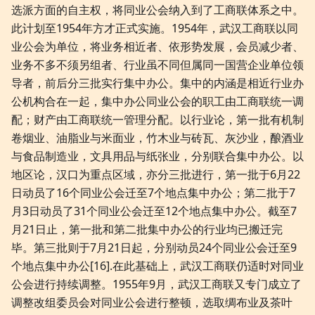
选派方面的自主权，将同业公会纳入到了工商联体系之中。
此计划至1954年方才正式实施。1954年，武汉工商联以同
业公会为单位，将业务相近者、依形势发展，会员减少者、
业务不多不须另组者、行业虽不同但属同一国营企业单位领
导者，前后分三批实行集中办公。集中的内涵是相近行业办
公机构合在一起，集中办公同业公会的职工由工商联统一调
配；财产由工商联统一管理分配。以行业论，第一批有机制
卷烟业、油脂业与米面业，竹木业与砖瓦、灰沙业，酿酒业
与食品制造业，文具用品与纸张业，分别联合集中办公。以
地区论，汉口为重点区域，亦分三批进行，第一批于6月22
日动员了16个同业公会迁至7个地点集中办公；第二批于7
月3日动员了31个同业公会迁至12个地点集中办公。截至7
月21日止，第一批和第二批集中办公的行业均已搬迁完
毕。第三批则于7月21日起，分别动员24个同业公会迁至9
个地点集中办公[16].在此基础上，武汉工商联仍适时对同业
公会进行持续调整。1955年9月，武汉工商联又专门成立了
调整改组委员会对同业公会进行整顿，选取绸布业及茶叶