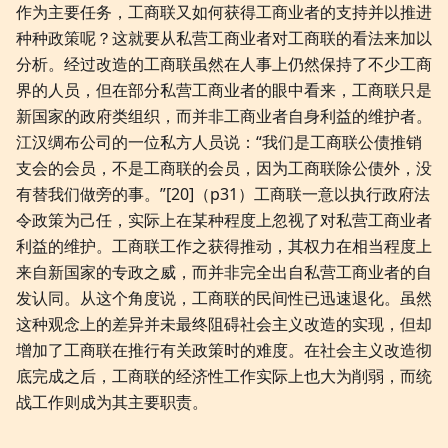
作为主要任务，工商联又如何获得工商业者的支持并以推进
种种政策呢？这就要从私营工商业者对工商联的看法来加以
分析。经过改造的工商联虽然在人事上仍然保持了不少工商
界的人员，但在部分私营工商业者的眼中看来，工商联只是
新国家的政府类组织，而并非工商业者自身利益的维护者。
江汉绸布公司的一位私方人员说：“我们是工商联公债推销
支会的会员，不是工商联的会员，因为工商联除公债外，没
有替我们做旁的事。”[20]（p31）工商联一意以执行政府法
令政策为己任，实际上在某种程度上忽视了对私营工商业者
利益的维护。工商联工作之获得推动，其权力在相当程度上
来自新国家的专政之威，而并非完全出自私营工商业者的自
发认同。从这个角度说，工商联的民间性已迅速退化。虽然
这种观念上的差异并未最终阻碍社会主义改造的实现，但却
增加了工商联在推行有关政策时的难度。在社会主义改造彻
底完成之后，工商联的经济性工作实际上也大为削弱，而统
战工作则成为其主要职责。