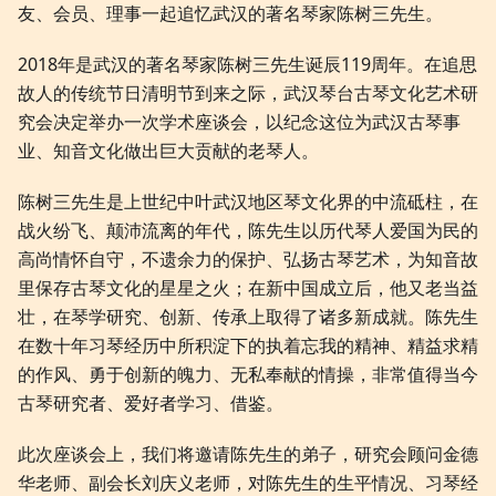
友、会员、理事一起追忆武汉的著名琴家陈树三先生。
2018年是武汉的著名琴家陈树三先生诞辰119周年。在追思
故人的传统节日清明节到来之际，武汉琴台古琴文化艺术研
究会决定举办一次学术座谈会，以纪念这位为武汉古琴事
业、知音文化做出巨大贡献的老琴人。
陈树三先生是上世纪中叶武汉地区琴文化界的中流砥柱，在
战火纷飞、颠沛流离的年代，陈先生以历代琴人爱国为民的
高尚情怀自守，不遗余力的保护、弘扬古琴艺术，为知音故
里保存古琴文化的星星之火；在新中国成立后，他又老当益
壮，在琴学研究、创新、传承上取得了诸多新成就。陈先生
在数十年习琴经历中所积淀下的执着忘我的精神、精益求精
的作风、勇于创新的魄力、无私奉献的情操，非常值得当今
古琴研究者、爱好者学习、借鉴。
此次座谈会上，我们将邀请陈先生的弟子，研究会顾问金德
华老师、副会长刘庆义老师，对陈先生的生平情况、习琴经