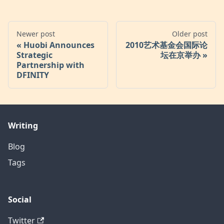
Newer post
Older post
Huobi Announces
2010艺术基金会国际论
Strategic
坛在京举办
Partnership with
DFINITY
Writing
Blog
Tags
Social
Twitter