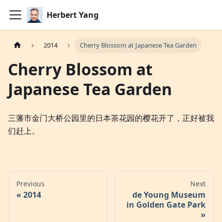
Herbert Yang
2014
Cherry Blossom at Japanese Tea Garden
Cherry Blossom at
Japanese Tea Garden
三藩市金门大桥公园里的日本茶花园的樱花开了，正好被我
们赶上。
Previous
Next
2014
de Young Museum
in Golden Gate Park