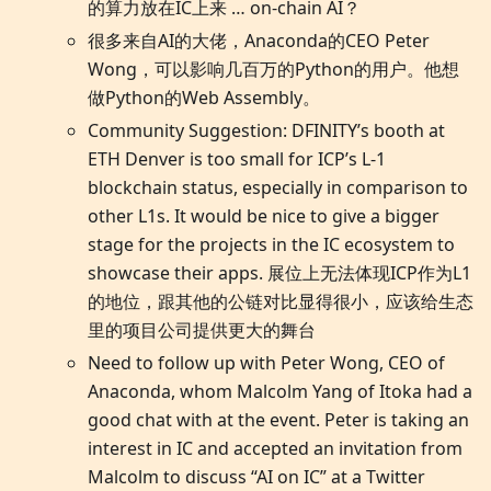
的算力放在IC上来 … on-chain AI？
很多来自AI的大佬，Anaconda的CEO Peter
Wong，可以影响几百万的Python的用户。他想
做Python的Web Assembly。
Community Suggestion: DFINITY’s booth at
ETH Denver is too small for ICP’s L-1
blockchain status, especially in comparison to
other L1s. It would be nice to give a bigger
stage for the projects in the IC ecosystem to
showcase their apps. 展位上无法体现ICP作为L1
的地位，跟其他的公链对比显得很小，应该给生态
里的项目公司提供更大的舞台
Need to follow up with Peter Wong, CEO of
Anaconda, whom Malcolm Yang of Itoka had a
good chat with at the event. Peter is taking an
interest in IC and accepted an invitation from
Malcolm to discuss “AI on IC” at a Twitter