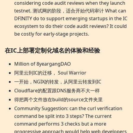
considering code audit reviews when they launch
testnet. 测试网的阶段，适合开始代码审计 What can
DFINITY do to support emerging startups in the IC
ecosystem to do their code audit reviews? It could
be costly for early-stage projects.
在IC上部署定制化域名的体验和经验
Million of 8yeargangDAO
阿里云到IC的迁移， Soul Warrior
一开始，NGIX的转发，从阿里云转发到IC
Cloudflare的配置跟DNS服务商不大一样
得把两个文件放在build的source文件夹里
Community Suggestion: can the curl verification
command be split into 3 steps? The current
command performs 3 checks but a more
progressive approach would help web developers