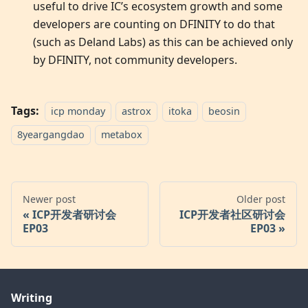
useful to drive IC’s ecosystem growth and some
developers are counting on DFINITY to do that
(such as Deland Labs) as this can be achieved only
by DFINITY, not community developers.
Tags:
icp monday
astrox
itoka
beosin
8yeargangdao
metabox
Newer post
Older post
ICP开发者研讨会
ICP开发者社区研讨会
EP03
EP03
Writing