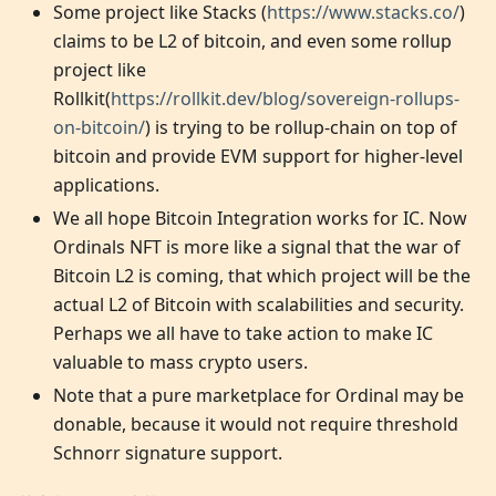
Some project like Stacks (
https://www.stacks.co/
)
claims to be L2 of bitcoin, and even some rollup
project like
Rollkit(
https://rollkit.dev/blog/sovereign-rollups-
on-bitcoin/
) is trying to be rollup-chain on top of
bitcoin and provide EVM support for higher-level
applications.
We all hope Bitcoin Integration works for IC. Now
Ordinals NFT is more like a signal that the war of
Bitcoin L2 is coming, that which project will be the
actual L2 of Bitcoin with scalabilities and security.
Perhaps we all have to take action to make IC
valuable to mass crypto users.
Note that a pure marketplace for Ordinal may be
donable, because it would not require threshold
Schnorr signature support.