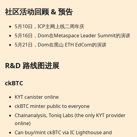
社区活动回顾 & 预告
5月10日，ICP主网上线二周年庆
5月16日，Dom在Metaspace Leader Summit的演讲
5月21日，Dom在黑山 ETH EdCom的演讲
R&D 路线图进展
ckBTC
KYT canister online
ckBTC minter public to everyone
Chainanalysis, Toniq Labs (the only KYT provider
online)
Can buy/mint ckBTC via IC Lighthouse and