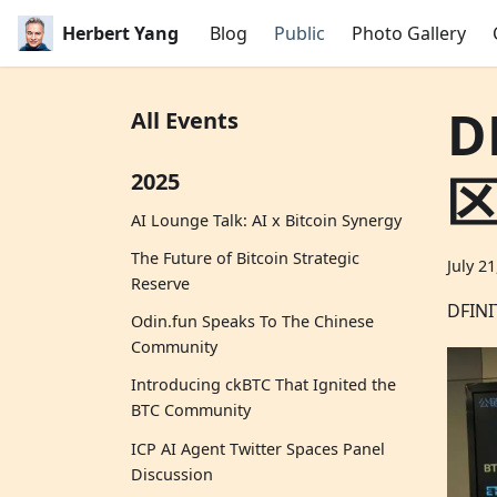
Herbert Yang
Blog
Public
Photo Gallery
D
All Events
2025
AI Lounge Talk: AI x Bitcoin Synergy
The Future of Bitcoin Strategic
July 2
Reserve
DFI
Odin.fun Speaks To The Chinese
Community
Introducing ckBTC That Ignited the
BTC Community
ICP AI Agent Twitter Spaces Panel
Discussion