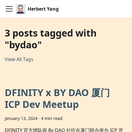
Herbert Yang
3 posts tagged with
"bydao"
View All Tags
DFINITY x BY DAO 厦门
ICP Dev Meetup
January 13, 2024
·
4 min read
DFINITY 官方团队跟 By DAO 社区在厦门联合举办 ICP 开