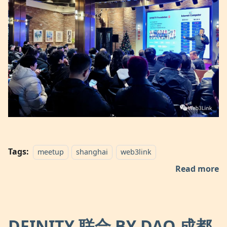
Tags:
meetup
shanghai
web3link
Read more
DFINITY 联合 BY DAO 成都