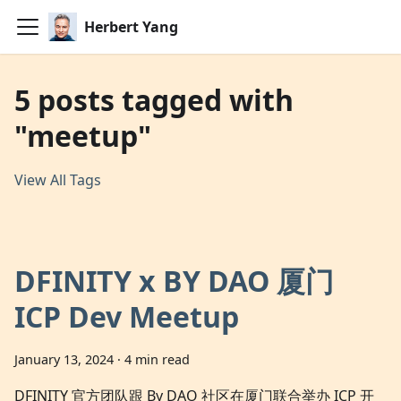
Herbert Yang
5 posts tagged with
"meetup"
View All Tags
DFINITY x BY DAO 厦门
ICP Dev Meetup
January 13, 2024
·
4 min read
DFINITY 官方团队跟 By DAO 社区在厦门联合举办 ICP 开