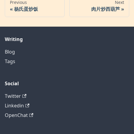
Previous
Next
杨氏蛋炒饭
肉片炒西葫芦
Writing
Blog
Tags
Social
Twitter
Linkedin
OpenChat