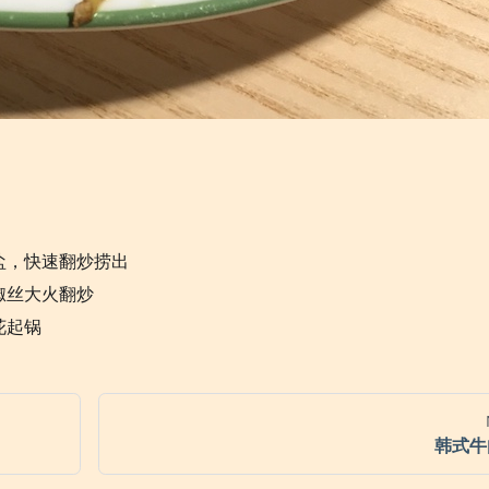
盐，快速翻炒捞出
椒丝大火翻炒
花起锅
韩式牛