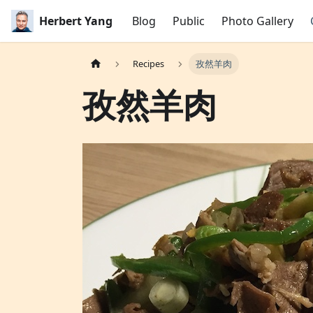
Herbert Yang
Blog
Public
Photo Gallery
Recipes
孜然羊肉
孜然羊肉