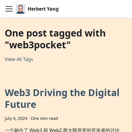
Herbert Yang
One post tagged with
"web3pocket"
View All Tags
Web3 Driving the Digital
Future
July 4, 2024
·
One min read
一个融合了 Web3 和 Web2 两大阵营里的开发者的讨论