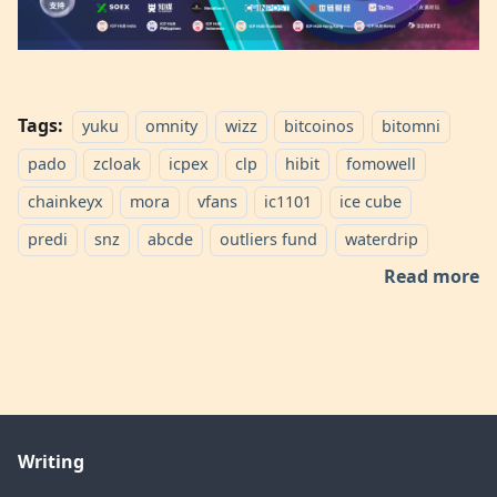
Tags:
yuku
omnity
wizz
bitcoinos
bitomni
pado
zcloak
icpex
clp
hibit
fomowell
chainkeyx
mora
vfans
ic1101
ice cube
predi
snz
abcde
outliers fund
waterdrip
Read more
Writing