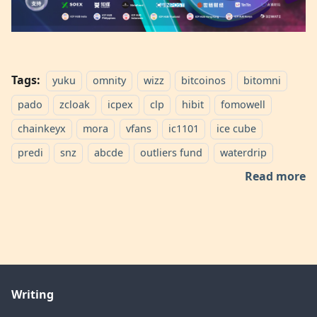
Tags:
yuku
omnity
wizz
bitcoinos
bitomni
pado
zcloak
icpex
clp
hibit
fomowell
chainkeyx
mora
vfans
ic1101
ice cube
predi
snz
abcde
outliers fund
waterdrip
Read more
Writing