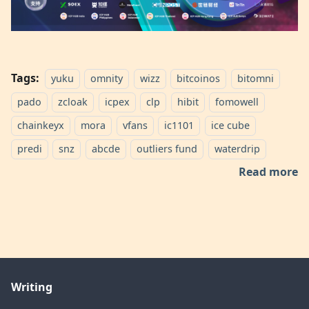
Tags:
yuku
omnity
wizz
bitcoinos
bitomni
pado
zcloak
icpex
clp
hibit
fomowell
chainkeyx
mora
vfans
ic1101
ice cube
predi
snz
abcde
outliers fund
waterdrip
Read more
Writing