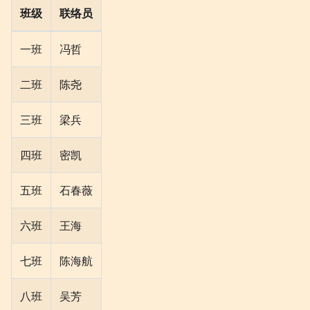
班级
联络员
一班
冯哲
二班
陈尧
三班
梁兵
四班
密凯
五班
石春薇
六班
王海
七班
陈海航
八班
吴芳