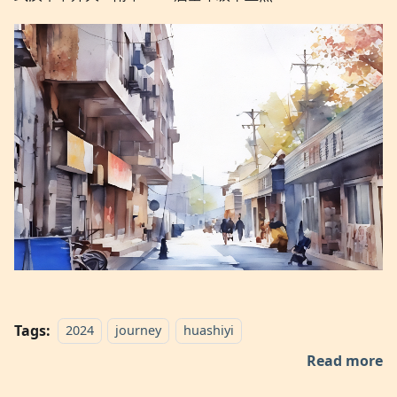
Tags:
2024
journey
huashiyi
Read more